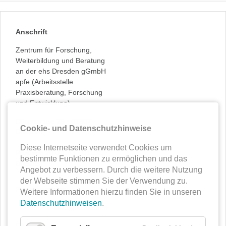
Anschrift
Zentrum für Forschung,
Weiterbildung und Beratung
an der ehs Dresden gGmbH
apfe (Arbeitsstelle
Praxisberatung, Forschung
und Entwicklung)
Dürerstraße 25 • 01307
Cookie- und Datenschutzhinweise
Dresden
Diese Internetseite verwendet Cookies um
Postfach 20 0 1 43 • 01191
bestimmte Funktionen zu ermöglichen und das
Dresden
Angebot zu verbessern. Durch die weitere Nutzung
der Webseite stimmen Sie der Verwendung zu.
Projektpartner
Weitere Informationen hierzu finden Sie in unseren
Datenschutzhinweisen
.