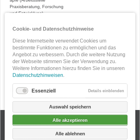
apfe (Arbeitsstelle
Praxisberatung, Forschung
und Entwicklung)
Dürerstraße 25 • 01307
Cookie- und Datenschutzhinweise
Dresden
Diese Internetseite verwendet Cookies um
Postfach 20 0 1 43 • 01191
bestimmte Funktionen zu ermöglichen und das
Dresden
Angebot zu verbessern. Durch die weitere Nutzung
der Webseite stimmen Sie der Verwendung zu.
Projektpartner
Weitere Informationen hierzu finden Sie in unseren
Datenschutzhinweisen
.
Essenziell
Details einblenden
Auswahl speichern
Navigation
Das Handlungsprogramm
Alle akzeptieren
überspringen
Kompetenz- & Beratungszentrum
Berichte und Publikationen
Alle ablehnen
Stadtweite Fortbildung